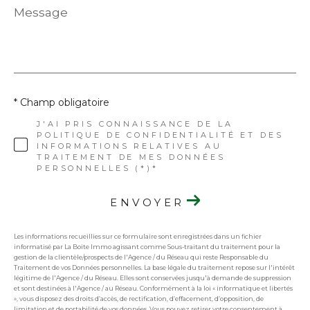
Message
*
* Champ obligatoire
J'AI PRIS CONNAISSANCE DE LA
POLITIQUE DE CONFIDENTIALITÉ ET DES
INFORMATIONS RELATIVES AU
TRAITEMENT DE MES DONNÉES
PERSONNELLES (*)*
ENVOYER
Les informations recueillies sur ce formulaire sont enregistrées dans un fichier
informatisé par La Boite Immo agissant comme Sous-traitant du traitement pour la
gestion de la clientèle/prospects de l'Agence / du Réseau qui reste Responsable du
Traitement de vos Données personnelles. La base légale du traitement repose sur l'intérêt
légitime de l'Agence / du Réseau. Elles sont conservées jusqu'à demande de suppression
et sont destinées à l'Agence / au Réseau. Conformément à la loi « informatique et libertés
», vous disposez des droits d’accès, de rectification, d’effacement, d’opposition, de
limitation et de portabilité de vos données. Vous pouvez retirer votre consentement à