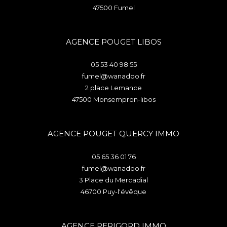
47500
fumel
AGENCE POUGET LIBOS
05 53 40 98 55
fumel@wanadoo.fr
2 place Lemance
47500
monsempron-libos
AGENCE POUGET QUERCY IMMO
05 65 36 01 76
fumel@wanadoo.fr
3 Place du Mercadial
46700
puy-l'évêque
AGENCE PERIGORD IMMO