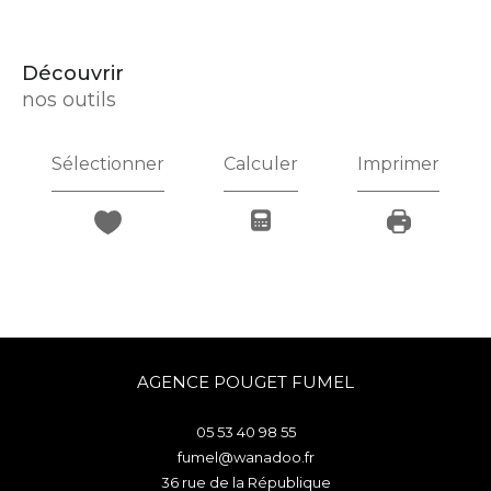
découvrir
nos outils
Sélectionner
Calculer
Imprimer
AGENCE POUGET FUMEL
05 53 40 98 55
fumel@wanadoo.fr
36 rue de la République