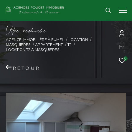
V
o
r
e
r
e
c
e
c
e
AGENCE IMMOBILIÈRE À FUMEL
LOCATION
MASQUIERES
APPARTEMENT
T2
Fr
LOCATION T2 A MASQUIERES
0
RETOUR