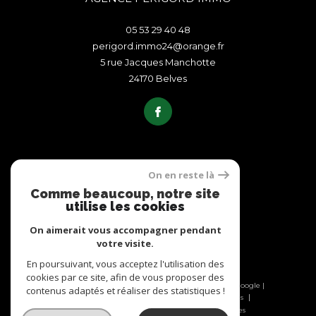
05 53 29 40 48
perigord.immo24@orange.fr
5 rue Jacques Manchotte
24170
belves
On en reste là
ADHÉRENTS
Comme beaucoup, notre site
utilise les cookies
On aimerait vous accompagner pendant
votre visite.
En poursuivant, vous acceptez l'utilisation des
cookies par ce site, afin de vous proposer des
© 2026 | Tous droits réservés | Traduction powered by Google |
contenus adaptés et réaliser des statistiques !
Nos honoraires
Plan du site
Mentions légales
Admin
Nos liens
Politique RGPD
Cookies