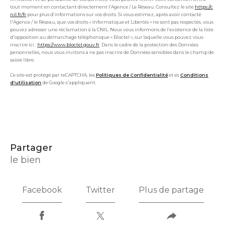
tout moment en contactant directement l’Agence / Le Réseau. Consultez le site
https://c
nil.fr/fr
pour plus d’informations sur vos droits. Si vous estimez, après avoir contacté
l'Agence / le Réseau, que vos droits « Informatique et Libertés » ne sont pas respectés, vous
pouvez adresser une réclamation à la CNIL. Nous vous informons de l’existence de la liste
d'opposition au démarchage téléphonique « Bloctel », sur laquelle vous pouvez vous
inscrire ici :
https://www.bloctel.gouv.fr
. Dans le cadre de la protection des Données
personnelles, nous vous invitons à ne pas inscrire de Données sensibles dans le champ de
saisie libre.
Ce site est protégé par reCAPTCHA, les
Politiques de Confidentialité
et es
Conditions
d'utilisation
de Google s'appliquent.
partager
le bien
Facebook
Twitter
Plus de partage