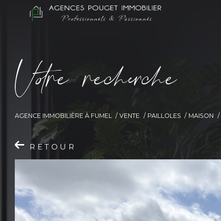
V
o
r
e
r
e
c
e
c
e
AGENCE IMMOBILIÈRE À FUMEL
VENTE
PAILLOLES
MAISON
RETOUR