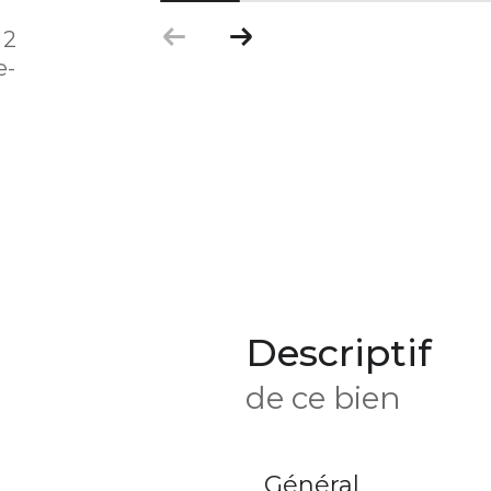
 2
e-
descriptif
de ce bien
Général