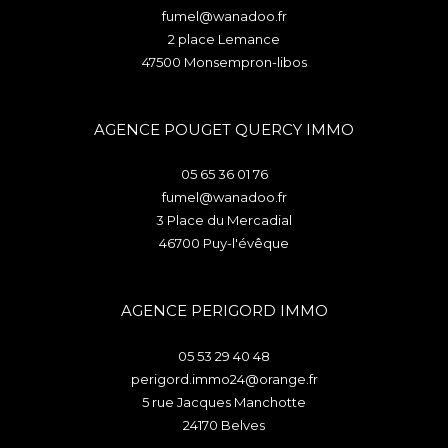
fumel@wanadoo.fr
2 place Lemance
47500
monsempron-libos
AGENCE POUGET QUERCY IMMO
05 65 36 01 76
fumel@wanadoo.fr
3 Place du Mercadial
46700
puy-l'évêque
AGENCE PERIGORD IMMO
05 53 29 40 48
perigord.immo24@orange.fr
5 rue Jacques Manchotte
24170
belves