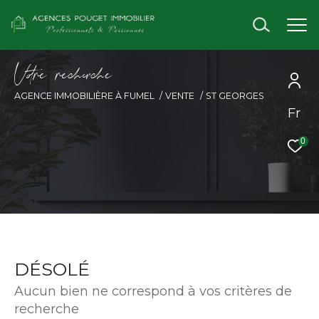
V
o
r
e
r
e
c
e
c
e
AGENCE IMMOBILIÈRE À FUMEL
VENTE
ST GEORGES
Fr
0
DÉSOLÉ
Aucun bien ne correspond à vos critères de
recherche