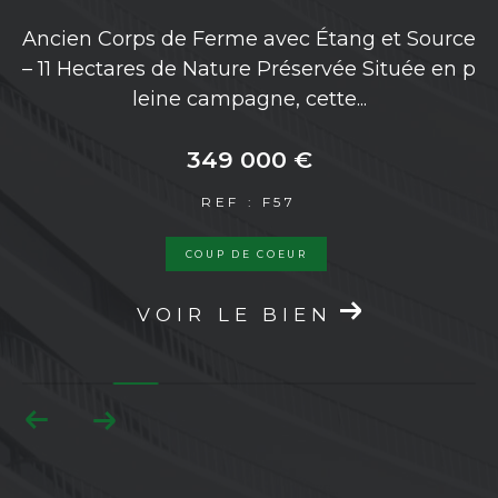
re
Ancien Corps de Ferme avec Étang et Source
Ce
au
– 11 Hectares de Nature Préservée Située en p
n
leine campagne, cette...
349 000 €
REF : F57
COUP DE COEUR
VOIR LE BIEN