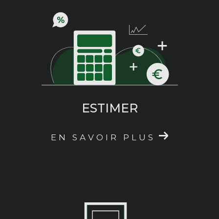
sur notre site.
Vous êtes déjà propriétaire et
vous souhaitez
vendre
? Notre agence immobilière vous
propose également de réaliser l’
estimation
de votre bien
, grâce à des agents aguerris et
connaisseurs du secteur dans lequel ils
évoluent. Faites confiance à notre service
ESTIMER
d’estimation pour vous délivrer
une
évaluation fiable et objective
de votre
EN SAVOIR PLUS
logement, qui prendra en compte les
caractéristiques de votre bien et les
spécificités du marché dans lequel il est situé.
Vous souhaitez en savoir plus à propos de nos
prestations ? Nos équipes se tiennent à votre
disposition pour répondre à toutes vos