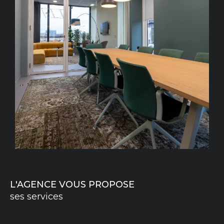
une estimation objective et réelle. Vous
recherchez une maison proche des
commerces à Fumel ? Une
maison de village
à Puy-L’Évêque
? Une
propriété typique à Bel
ves
? Vous préférez le charme des
quercynoises ?
Au cœur de la campagne mais à proximité
des villages, nous vous proposons tout type
de bien pour votre
achat immobilier à Fumel
,
Puy-L’Évêque et les communes
environnantes. Maisons en pierre, villas,
appartements, manoirs, châteaux, terrains,
demeures prestigieuses, immeubles :
L'AGENCE VOUS PROPOSE
n’attendez plus une seconde pour découvrir
ses services
toutes les opportunités d’investissement que
nous mettons à votre disposition directement