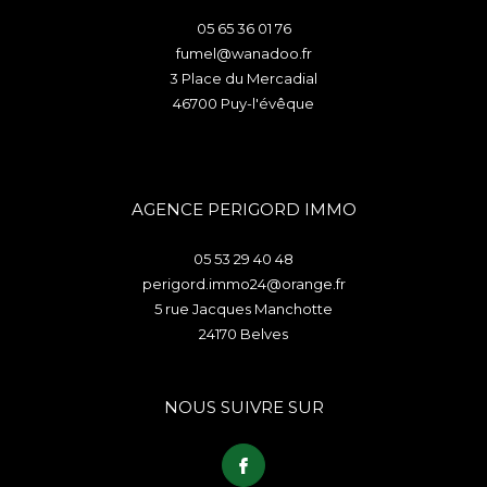
05 65 36 01 76
fumel@wanadoo.fr
3 Place du Mercadial
46700
puy-l'évêque
AGENCE PERIGORD IMMO
05 53 29 40 48
perigord.immo24@orange.fr
5 rue Jacques Manchotte
24170
belves
NOUS SUIVRE SUR