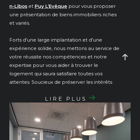
n-Libos
et
Puy L’Evêque
pour vous proposer
une présentation de biens immobiliers riches
et variés.
Forts d’une large implantation et d’une
expérience solide, nous mettons au service de
votre réussite nos compétences et notre
expertise pour vous aider à trouver le
logement qui saura satisfaire toutes vos
attentes. Soucieux de préserver les intérêts
de nos clients, nous travaillons en constante
LIRE PLUS
transparence et vous offrons toute la sécurité
dont vous avez besoin dans ce type de projet.
Vous êtes propriétaire et souhaitez vendre
votre bien, nos collaborateurs sont
compétents et disponibles pour vous faire