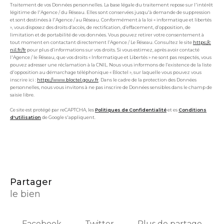
Traitement de vos Données personnelles. La base légale du traitement repose sur l'intérêt
légitime de l'Agence / du Réseau. Elles sont conservées jusqu'à demande de suppression
et sont destinées à l'Agence / au Réseau. Conformément à la loi « informatique et libertés
», vous disposez des droits d’accès, de rectification, d’effacement, d’opposition, de
limitation et de portabilité de vos données. Vous pouvez retirer votre consentement à
tout moment en contactant directement l’Agence / Le Réseau. Consultez le site
https://c
nil.fr/fr
pour plus d’informations sur vos droits. Si vous estimez, après avoir contacté
l'Agence / le Réseau, que vos droits « Informatique et Libertés » ne sont pas respectés, vous
pouvez adresser une réclamation à la CNIL. Nous vous informons de l’existence de la liste
d'opposition au démarchage téléphonique « Bloctel », sur laquelle vous pouvez vous
inscrire ici :
https://www.bloctel.gouv.fr
. Dans le cadre de la protection des Données
personnelles, nous vous invitons à ne pas inscrire de Données sensibles dans le champ de
saisie libre.
Ce site est protégé par reCAPTCHA, les
Politiques de Confidentialité
et es
Conditions
d'utilisation
de Google s'appliquent.
partager
le bien
Facebook
Twitter
Plus de partage