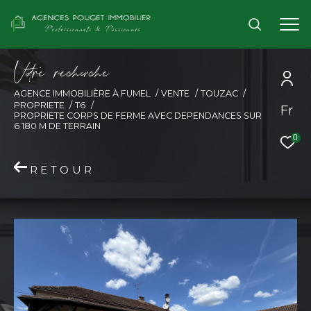
V
o
r
e
r
e
c
e
c
e
AGENCE IMMOBILIÈRE À FUMEL
VENTE
TOUZAC
PROPRIETE
T6
Fr
PROPRIETE CORPS DE FERME AVEC DEPENDANCES SUR
6 180 M DE TERRAIN
0
RETOUR