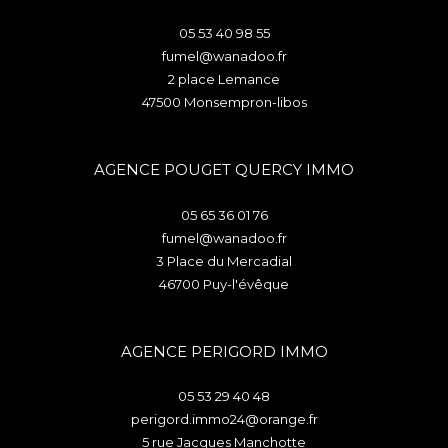
05 53 40 98 55
fumel@wanadoo.fr
2 place Lemance
47500
monsempron-libos
AGENCE POUGET QUERCY IMMO
05 65 36 01 76
fumel@wanadoo.fr
3 Place du Mercadial
46700
puy-l'évêque
AGENCE PERIGORD IMMO
05 53 29 40 48
perigord.immo24@orange.fr
5 rue Jacques Manchotte