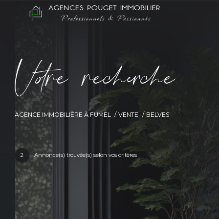
V
o
r
e
r
e
c
e
c
e
AGENCE IMMOBILIÈRE À FUMEL
VENTE
BELVES
2
Annonce(s) trouvée(s) selon vos critères