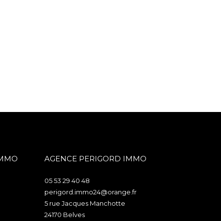
IMMO
AGENCE PERIGORD IMMO
05 53 29 40 48
perigord.immo24@orange.fr
5 rue Jacques Manchotte
24170
belves