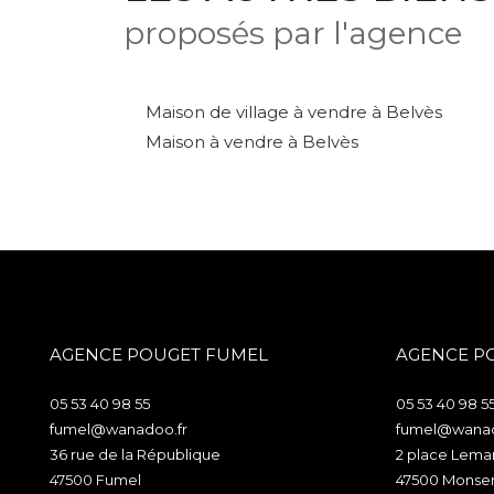
proposés par l'agence
Maison de village à vendre à Belvès
Maison à vendre à Belvès
AGENCE POUGET FUMEL
AGENCE P
05 53 40 98 55
05 53 40 98 5
fumel@wanadoo.fr
fumel@wanad
36 rue de la République
2 place Lem
47500
fumel
47500
monse