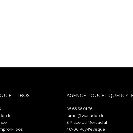
OUGET LIBOS
AGENCE POUGET QUERCY 
5
05 65 36 01 76
oo.fr
fumel@wanadoo.fr
ance
3 Place du Mercadial
mpron-libos
46700
puy-l'évêque