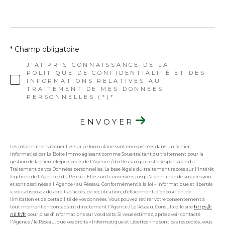
* Champ obligatoire
J'AI PRIS CONNAISSANCE DE LA
POLITIQUE DE CONFIDENTIALITÉ ET DES
INFORMATIONS RELATIVES AU
TRAITEMENT DE MES DONNÉES
PERSONNELLES (*)*
ENVOYER
Les informations recueillies sur ce formulaire sont enregistrées dans un fichier
informatisé par La Boite Immo agissant comme Sous-traitant du traitement pour la
gestion de la clientèle/prospects de l'Agence / du Réseau qui reste Responsable du
Traitement de vos Données personnelles. La base légale du traitement repose sur l'intérêt
légitime de l'Agence / du Réseau. Elles sont conservées jusqu'à demande de suppression
et sont destinées à l'Agence / au Réseau. Conformément à la loi « informatique et libertés
», vous disposez des droits d’accès, de rectification, d’effacement, d’opposition, de
limitation et de portabilité de vos données. Vous pouvez retirer votre consentement à
tout moment en contactant directement l’Agence / Le Réseau. Consultez le site
https://c
nil.fr/fr
pour plus d’informations sur vos droits. Si vous estimez, après avoir contacté
l'Agence / le Réseau, que vos droits « Informatique et Libertés » ne sont pas respectés, vous