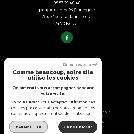
05 53 29 40 48
perigord.immo24@orange.fr
5 rue Jacques Manchotte
24170
belves
On en reste là
ADHÉRENTS
Comme beaucoup, notre site
utilise les cookies
On aimerait vous accompagner pendant
votre visite.
En poursuivant, vous acceptez l'utilisation des
cookies par ce site, afin de vous proposer des
© 2026 | Tous droits réservés | Traduction powered by Google |
contenus adaptés et réaliser des statistiques !
Nos honoraires
Plan du site
Mentions légales
Admin
Nos liens
Politique RGPD
Cookies
PARAMÉTRER
OK POUR MOI !