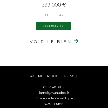
399 000 €
REF : F27
EXCLUSIVITÉ
VOIR LE BIEN
AGENCE POUGET FUMEL
05 53 40 98 55
fumel@wanadoo.fr
36 rue de la République
47500
fumel