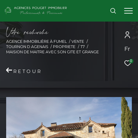
V
o
r
e
r
e
c
e
c
e
AGENCE IMMOBILIÈRE À FUMEL
VENTE
TOURNON D AGENAIS
PROPRIETE
T7
Fr
MAISION DE MAITRE AVEC SON GITE ET GRANGE
0
RETOUR