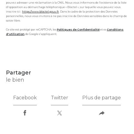
pouvez adresser une réclamation à la CNIL. Nous vous informons de l’existence de la liste
d'opposition au démarchage téléphonique « Bloctel », sur laquelle vous pouvez vous
inscrire ici :
https://www.bloctel.gouv.fr
. Dans le cadre de la protection des Données
personnelles, nous vous invitons à ne pas inscrire de Données sensibles dans le champ de
saisie libre.
Ce site est protégé par reCAPTCHA, les
Politiques de Confidentialité
et es
Conditions
d'utilisation
de Google s'appliquent.
partager
le bien
Facebook
Twitter
Plus de partage