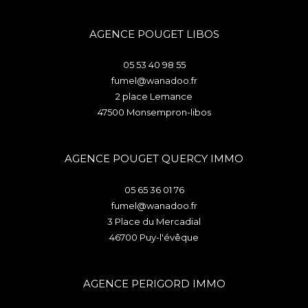
AGENCE POUGET LIBOS
05 53 40 98 55
fumel@wanadoo.fr
2 place Lemance
47500
monsempron-libos
AGENCE POUGET QUERCY IMMO
05 65 36 01 76
fumel@wanadoo.fr
3 Place du Mercadial
46700
puy-l'évêque
AGENCE PERIGORD IMMO