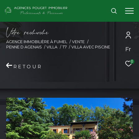
V
o
r
e
r
e
c
e
c
e
AGENCE IMMOBILIÈRE À FUMEL
VENTE
PENNE D AGENAIS
VILLA
T7
VILLA AVEC PISCINE
Fr
0
RETOUR