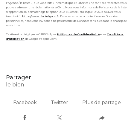
l'Agence / le Réseau, que vos droits « Informatique et Libertés » ne sont pas respectés, vous
pouvez adresser une réclamation à la CNIL. Nous vous informons de l’existence de la liste
d'opposition au démarchage téléphonique « Bloctel », sur laquelle vous pouvez vous
inscrire ici :
https://www.bloctel.gouv.fr
. Dans le cadre de la protection des Données
personnelles, nous vous invitons à ne pas inscrire de Données sensibles dans le champ de
saisie libre.
Ce site est protégé par reCAPTCHA, les
Politiques de Confidentialité
et es
Conditions
d'utilisation
de Google s'appliquent.
partager
le bien
Facebook
Twitter
Plus de partage