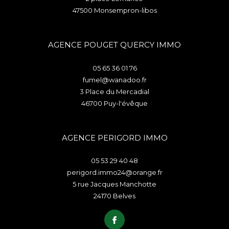
47500
monsempron-libos
AGENCE POUGET QUERCY IMMO
05 65 36 01 76
fumel@wanadoo.fr
3 Place du Mercadial
46700
puy-l'évêque
AGENCE PERIGORD IMMO
05 53 29 40 48
perigord.immo24@orange.fr
5 rue Jacques Manchotte
24170
belves