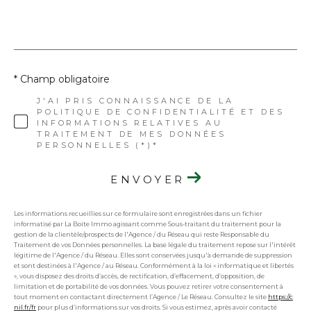
* Champ obligatoire
J'AI PRIS CONNAISSANCE DE LA
POLITIQUE DE CONFIDENTIALITÉ ET DES
INFORMATIONS RELATIVES AU
TRAITEMENT DE MES DONNÉES
PERSONNELLES (*)*
ENVOYER
Les informations recueillies sur ce formulaire sont enregistrées dans un fichier
informatisé par La Boite Immo agissant comme Sous-traitant du traitement pour la
gestion de la clientèle/prospects de l'Agence / du Réseau qui reste Responsable du
Traitement de vos Données personnelles. La base légale du traitement repose sur l'intérêt
légitime de l'Agence / du Réseau. Elles sont conservées jusqu'à demande de suppression
et sont destinées à l'Agence / au Réseau. Conformément à la loi « informatique et libertés
», vous disposez des droits d’accès, de rectification, d’effacement, d’opposition, de
limitation et de portabilité de vos données. Vous pouvez retirer votre consentement à
tout moment en contactant directement l’Agence / Le Réseau. Consultez le site
https://c
nil.fr/fr
pour plus d’informations sur vos droits. Si vous estimez, après avoir contacté