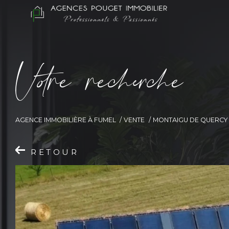
V
o
r
e
r
e
c
e
c
e
AGENCE IMMOBILIÈRE À FUMEL
VENTE
MONTAIGU DE QUERCY
RETOUR