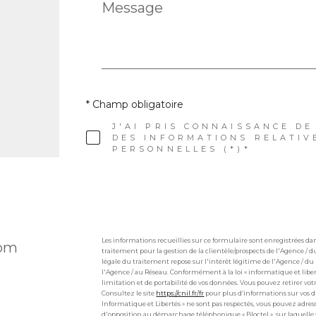
Message
*
* Champ obligatoire
J'AI PRIS CONNAISSANCE DE
DES INFORMATIONS RELATIV
PERSONNELLES (*)*
Les informations recueillies sur ce formulaire sont enregistrées 
com
traitement pour la gestion de la clientèle/prospects de l'Agence /
légale du traitement repose sur l'intérêt légitime de l'Agence / d
l'Agence / au Réseau. Conformément à la loi « informatique et liberté
limitation et de portabilité de vos données. Vous pouvez retirer 
Consultez le site
https://cnil.fr/fr
pour plus d’informations sur vos dro
Informatique et Libertés » ne sont pas respectés, vous pouvez adres
d'opposition au démarchage téléphonique « Bloctel », sur laquelle v