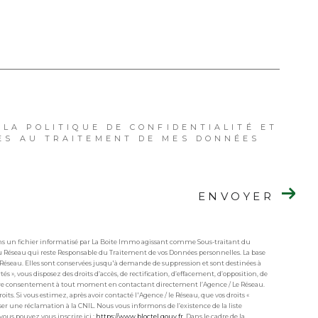
 LA POLITIQUE DE CONFIDENTIALITÉ ET
ES AU TRAITEMENT DE MES DONNÉES
ENVOYER
dans un fichier informatisé par La Boite Immo agissant comme Sous-traitant du
 du Réseau qui reste Responsable du Traitement de vos Données personnelles. La base
u Réseau. Elles sont conservées jusqu'à demande de suppression et sont destinées à
s », vous disposez des droits d’accès, de rectification, d’effacement, d’opposition, de
votre consentement à tout moment en contactant directement l’Agence / Le Réseau.
its. Si vous estimez, après avoir contacté l'Agence / le Réseau, que vos droits «
ser une réclamation à la CNIL. Nous vous informons de l’existence de la liste
ous pouvez vous inscrire ici :
https://www.bloctel.gouv.fr
. Dans le cadre de la