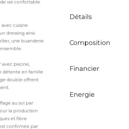
 de vie confortable
Détails
 avec cuisine
n dressing ainsi
ellier, une buanderie
Composition
ensemble.
² avec piscine,
Financier
e détente en famille
age double offrent
ent.
Energie
ffage au sol par
our la production
ques et fibre
est confirmée par