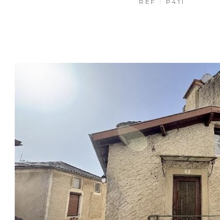
REF : P41I