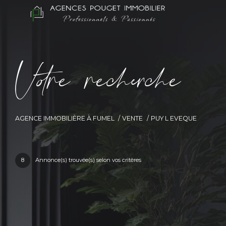
V
o
r
e
r
e
c
e
c
e
AGENCE IMMOBILIÈRE À FUMEL
VENTE
PUY L EVEQUE
8
Annonce(s) trouvée(s) selon vos critères