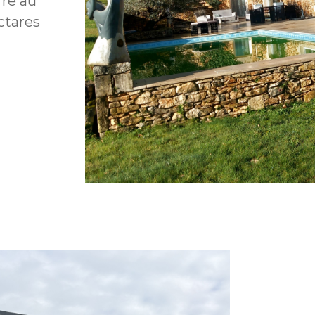
rre au
ctares