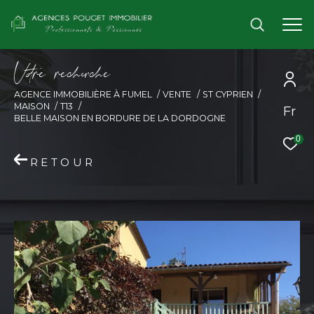
V
o
r
e
r
e
c
e
c
e
AGENCE IMMOBILIÈRE À FUMEL
VENTE
ST CYPRIEN
MAISON
T13
Fr
BELLE MAISON EN BORDURE DE LA DORDOGNE
0
RETOUR