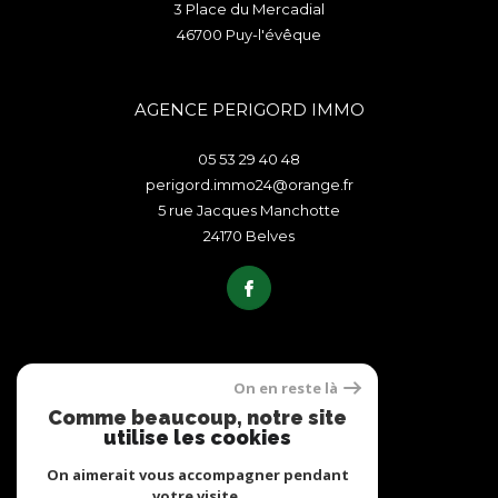
3 Place du Mercadial
46700
puy-l'évêque
AGENCE PERIGORD IMMO
05 53 29 40 48
perigord.immo24@orange.fr
5 rue Jacques Manchotte
24170
belves
On en reste là
ADHÉRENTS
Comme beaucoup, notre site
utilise les cookies
On aimerait vous accompagner pendant
votre visite.