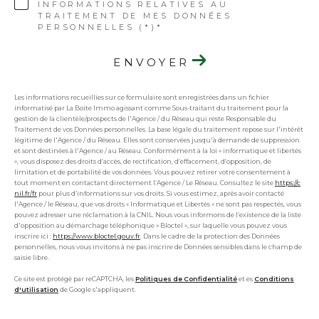
INFORMATIONS RELATIVES AU
TRAITEMENT DE MES DONNÉES
PERSONNELLES (*)*
ENVOYER
Les informations recueillies sur ce formulaire sont enregistrées dans un fichier
informatisé par La Boite Immo agissant comme Sous-traitant du traitement pour la
gestion de la clientèle/prospects de l'Agence / du Réseau qui reste Responsable du
Traitement de vos Données personnelles. La base légale du traitement repose sur l'intérêt
légitime de l'Agence / du Réseau. Elles sont conservées jusqu'à demande de suppression
et sont destinées à l'Agence / au Réseau. Conformément à la loi « informatique et libertés
», vous disposez des droits d’accès, de rectification, d’effacement, d’opposition, de
limitation et de portabilité de vos données. Vous pouvez retirer votre consentement à
tout moment en contactant directement l’Agence / Le Réseau. Consultez le site
https://c
nil.fr/fr
pour plus d’informations sur vos droits. Si vous estimez, après avoir contacté
l'Agence / le Réseau, que vos droits « Informatique et Libertés » ne sont pas respectés, vous
pouvez adresser une réclamation à la CNIL. Nous vous informons de l’existence de la liste
d'opposition au démarchage téléphonique « Bloctel », sur laquelle vous pouvez vous
inscrire ici :
https://www.bloctel.gouv.fr
. Dans le cadre de la protection des Données
personnelles, nous vous invitons à ne pas inscrire de Données sensibles dans le champ de
saisie libre.
Ce site est protégé par reCAPTCHA, les
Politiques de Confidentialité
et es
Conditions
d'utilisation
de Google s'appliquent.